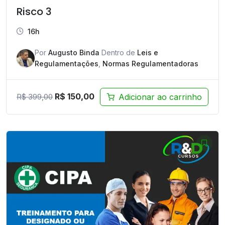
Risco 3
16h
Por
Augusto Binda
Dentro de
Leis e
Regulamentações
,
Normas Regulamentadoras
O
O
R$
150,00
Adicionar ao carrinho
R$
399,00
preço
preço
original
atual
era:
é:
R$ 399,00.
R$ 150,00.