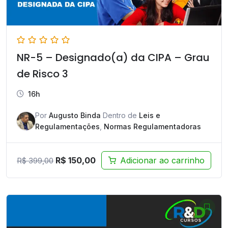
NR-5 – Designado(a) da CIPA – Grau
de Risco 3
16h
Por
Augusto Binda
Dentro de
Leis e
Regulamentações
,
Normas Regulamentadoras
O
O
R$
150,00
Adicionar ao carrinho
R$
399,00
preço
preço
original
atual
era:
é:
R$ 399,00.
R$ 150,00.