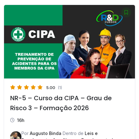
era:
é:
R$ 399,90.
R$ 159,90.
5.00
(1)
NR-5 – Curso da CIPA – Grau de
Risco 3 – Formação 2026
16h
Por
Augusto Binda
Dentro de
Leis e