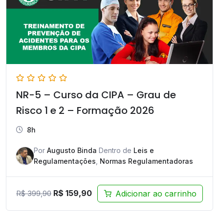
NR-5 – Curso da CIPA – Grau de
Risco 1 e 2 – Formação 2026
8h
Por
Augusto Binda
Dentro de
Leis e
Regulamentações
,
Normas Regulamentadoras
O
O
R$
159,90
Adicionar ao carrinho
R$
399,90
preço
preço
original
atual