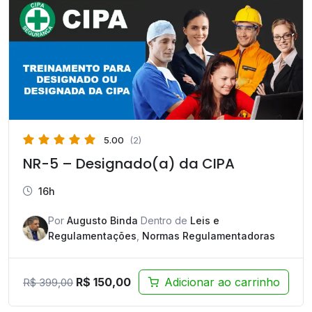
5.00
(2)
NR-5 – Designado(a) da CIPA
16h
Por
Augusto Binda
Dentro de
Leis e
Regulamentações
,
Normas Regulamentadoras
O
O
R$
150,00
Adicionar ao carrinho
R$
399,00
preço
preço