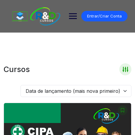
Pular
para
o
Entrar/Criar Conta
conteúdo
Cursos
Data de lançamento (mais nova primeiro)