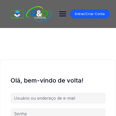
Pular
para
o
Entrar/Criar Conta
conteúdo
Olá, bem-vindo de volta!