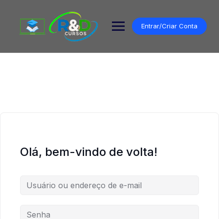
Pular
para
o
Entrar/Criar Conta
conteúdo
Olá, bem-vindo de volta!