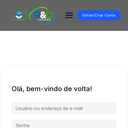
Pular
para
o
Entrar/Criar Conta
conteúdo
Olá, bem-vindo de volta!