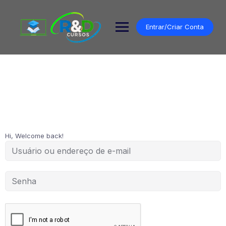
Pular
para
o
Entrar/Criar Conta
conteúdo
Hi, Welcome back!